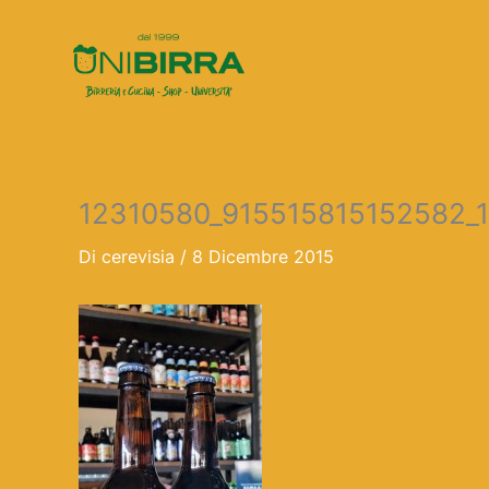
Vai
al
contenuto
12310580_915515815152582_
Di
cerevisia
/
8 Dicembre 2015