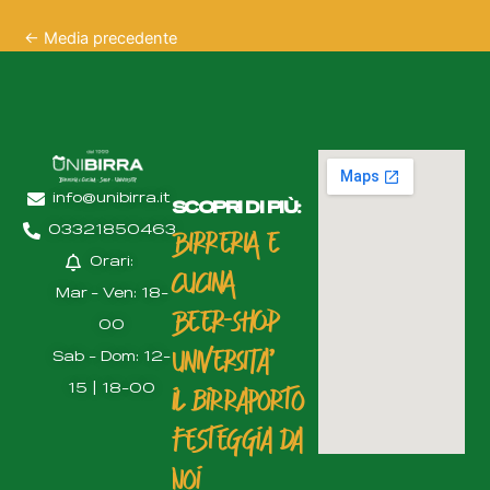
←
Media precedente
info@unibirra.it
SCOPRI DI PIÙ:
03321850463
BIRRERIA E
Orari:
CUCINA
Mar - Ven: 18-
BEER-SHOP
00
UNIVERSITà'
Sab - Dom: 12-
15 | 18-00
il birraporto
festeggia da
noi