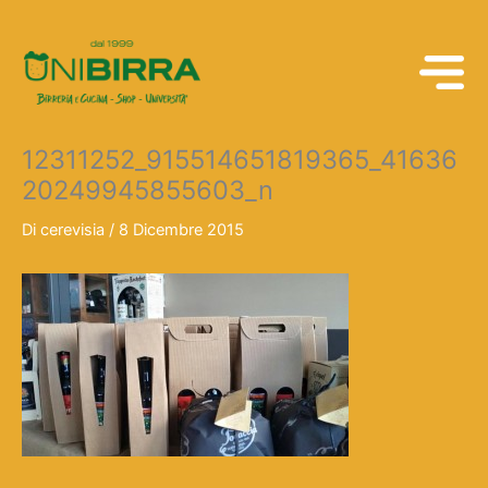
Vai
al
contenuto
12311252_915514651819365_41636
20249945855603_n
Di
cerevisia
/
8 Dicembre 2015