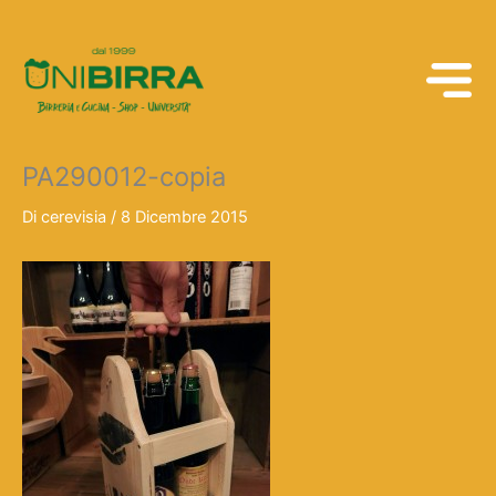
Vai
al
contenuto
PA290012-copia
Di
cerevisia
/
8 Dicembre 2015