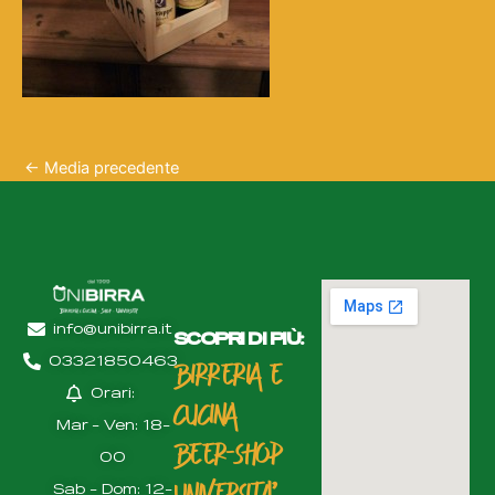
←
Media precedente
info@unibirra.it
SCOPRI DI PIÙ:
03321850463
BIRRERIA E
Orari:
CUCINA
Mar - Ven: 18-
BEER-SHOP
00
UNIVERSITà'
Sab - Dom: 12-